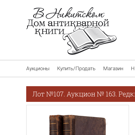
Аукционы
Купить/Продать
Магазин
Н
Лот №107. Аукцион № 163. Редк