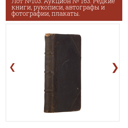
Лот №103. Аукцион № 163. Редкие
книги, рукописи, автографы и
фотографии, плакаты.
❯
❮