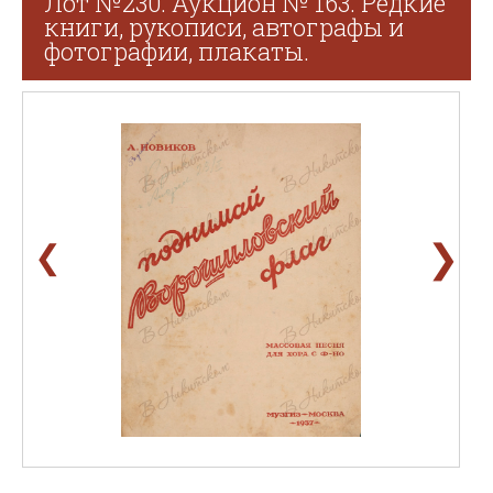
Лот №230. Аукцион № 163. Редкие
книги, рукописи, автографы и
фотографии, плакаты.
❯
❮