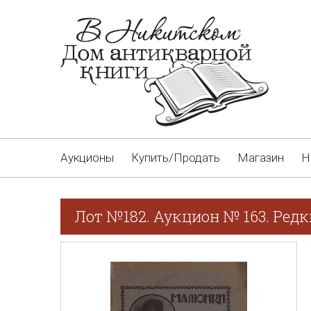
Аукционы
Купить/Продать
Магазин
Н
Лот №182. Аукцион № 163. Редк