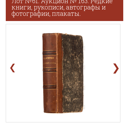
Лот №61. Аукцион № 163. Редкие
книги, рукописи, автографы и
фотографии, плакаты.
❯
❮