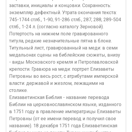
заставки, инициалы и концовки. Сохранность:
экземпляр дефектный. Утрата окончания текста:
745-1744 стлб., 1-90, 91-286 стлб., 287, 288, 289-504
стлб., 1-24 л. (согласно каталогу Зерновой).
Потертость на нижнем поле гравированного
титула, редкие незначительные пятна в блоке.
Титульный лист, гравированный на меди: в семи
медальонах сцены на библейские сюжеты, внизу
- виды Московского кремля и Петропавловской
крепости. Гравюра на меди: портрет Елизаветы
Петровны во весь рост, с атрибутами имперской
власти: державой и жезлом, лежащими на
столике.
Елизаветинская Библия - название перевода
Библии на церковнославянском языке, изданного
в 1751 году в правление императрицы Елизаветы
Петровны (от ее имени перевод и получил свое
название). 18 декабря 1751 года Елизаветинская