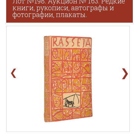
Лот №198. Аукцион № 163. Редкие
книги, рукописи, автографы и
фотографии, плакаты.
❯
❮