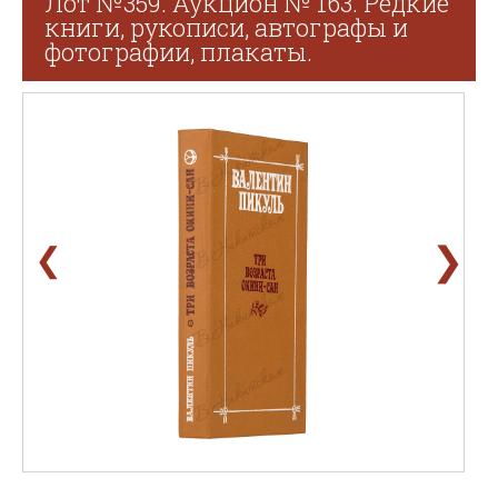
Лот №359. Аукцион № 163. Редкие
книги, рукописи, автографы и
фотографии, плакаты.
❯
❮