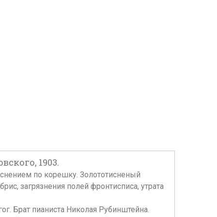
вского, 1903.
м тиснением по корешку. Золототисненый
рис, загрязнения полей фронтисписа, утрата
ог. Брат пианиста Николая Рубинштейна.