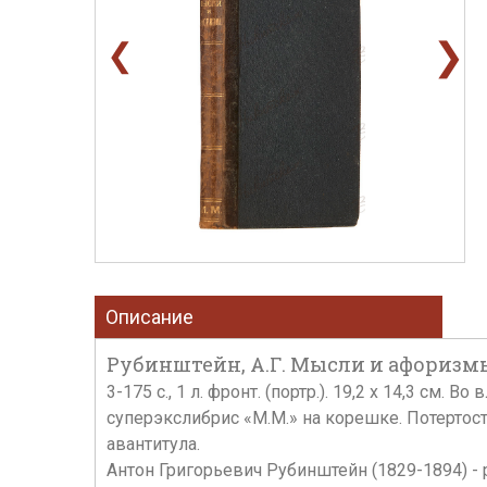
❯
❮
Описание
Рубинштейн, А.Г. Мысли и афоризмы / 
3-175 с., 1 л. фронт. (портр.). 19,2 х 14,3 
суперэкслибрис «М.М.» на корешке. Потертос
авантитула.
Антон Григорьевич Рубинштейн (1829-1894) - 