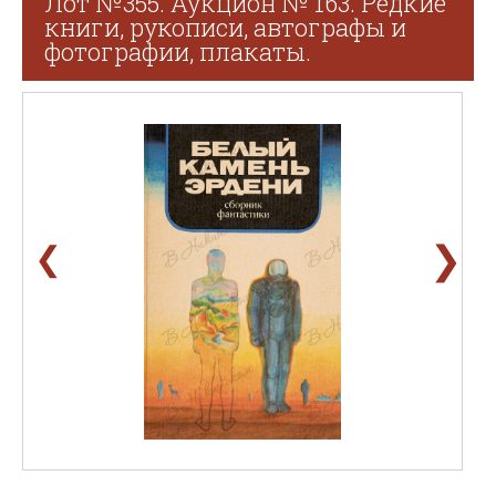
Лот №355. Аукцион № 163. Редкие
книги, рукописи, автографы и
фотографии, плакаты.
❯
❮