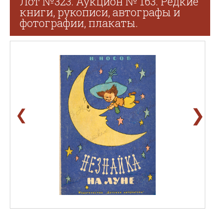
Лот №323. Аукцион № 163. Редкие
книги, рукописи, автографы и
фотографии, плакаты.
❯
❮