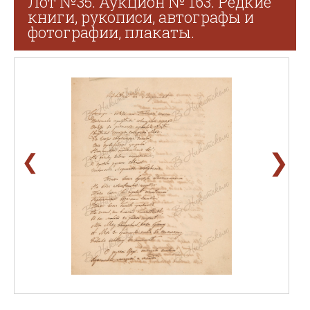
Лот №35. Аукцион № 163. Редкие
книги, рукописи, автографы и
фотографии, плакаты.
❯
❮