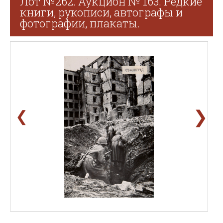
Лот №262. Аукцион № 163. Редкие
книги, рукописи, автографы и
фотографии, плакаты.
❯
❮