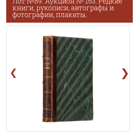
Лот №89. Аукцион № 163. Редкие
книги, рукописи, автографы и
фотографии, плакаты.
❯
❮