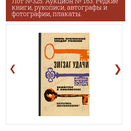
Лот №325. Аукцион № 163. Редкие
книги, рукописи, автографы и
фотографии, плакаты.
❯
❮