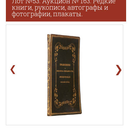
Лот №53. Аукцион № 163. Редкие
книги, рукописи, автографы и
фотографии, плакаты.
❯
❮