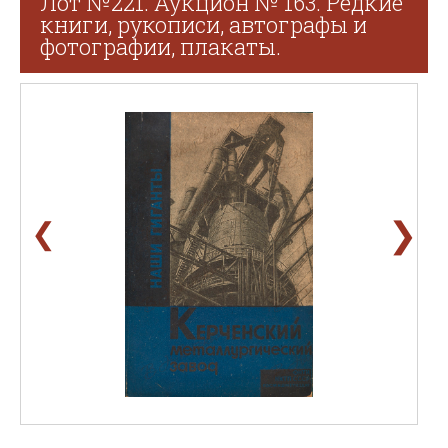
Лот №221. Аукцион № 163. Редкие
книги, рукописи, автографы и
фотографии, плакаты.
❯
❮