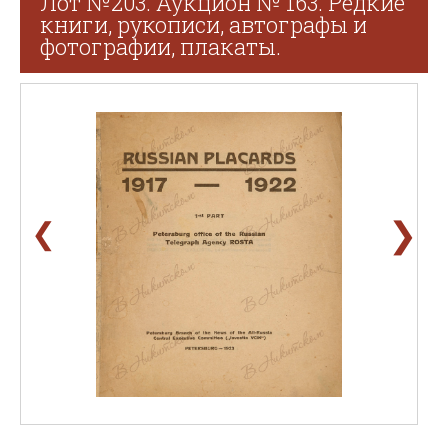
Лот №203. Аукцион № 163. Редкие
книги, рукописи, автографы и
фотографии, плакаты.
❯
❮