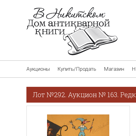
Аукционы
Купить/Продать
Магазин
Н
Лот №292. Аукцион № 163. Редк