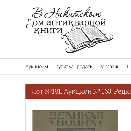
Аукционы
Купить/Продать
Магазин
Н
Лот №181. Аукцион № 163. Редк