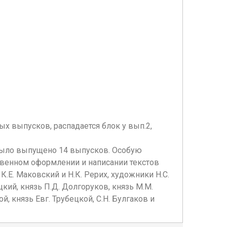
х выпусков, распадается блок у вып.2,
о было выпущено 14 выпусков. Особую
твенном оформлении и написании текстов
.Е. Маковский и Н.К. Рерих, художники Н.С.
цкий, князь П.Д. Долгоруков, князь М.М.
, князь Евг. Трубецкой, С.Н. Булгаков и