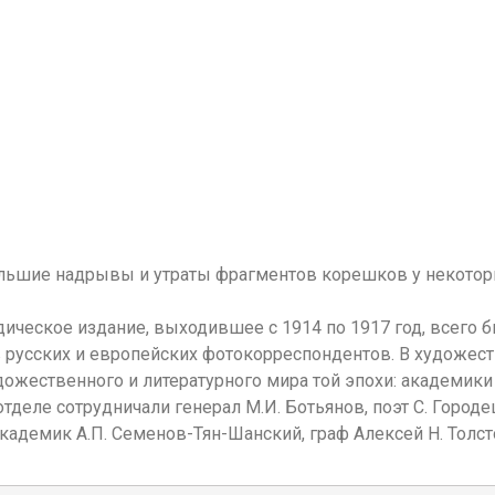
большие надрывы и утраты фрагментов корешков у некоторы
иодическое издание, выходившее с 1914 по 1917 год, всег
 русских и европейских фотокорреспондентов. В художес
жественного и литературного мира той эпохи: академики К
тделе сотрудничали генерал М.И. Ботьянов, поэт С. Городе
адемик А.П. Семенов-Тян-Шанский, граф Алексей Н. Толстой