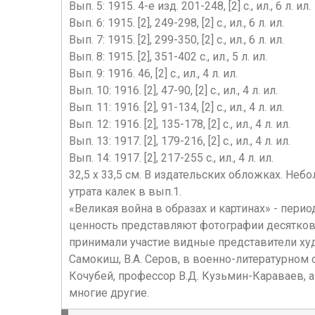
Вып. 5: 1915. 4-е изд. 201-248, [2] с., ил., 6 л. ил.
Вып. 6: 1915. [2], 249-298, [2] с., ил., 6 л. ил.
Вып. 7: 1915. [2], 299-350, [2] с., ил., 6 л. ил.
Вып. 8: 1915. [2], 351-402 с., ил., 5 л. ил.
Вып. 9: 1916. 46, [2] с., ил., 4 л. ил.
Вып. 10: 1916. [2], 47-90, [2] с., ил., 4 л. ил.
Вып. 11: 1916. [2], 91-134, [2] с., ил., 4 л. ил.
Вып. 12: 1916. [2], 135-178, [2] с., ил., 4 л. ил.
Вып. 13: 1917. [2], 179-216, [2] с., ил., 4 л. ил.
Вып. 14: 1917. [2], 217-255 с., ил., 4 л. ил.
32,5 х 33,5 см. В издательских обложках. Не
утрата калек в вып.1.
«Великая война в образах и картинах» - пер
ценность представляют фотографии десятков
принимали участие видные представители худо
Самокиш, В.А. Серов, в военно-литературном о
Кочубей, профессор В.Д. Кузьмин-Караваев, ак
многие другие.