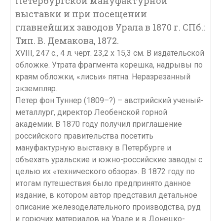
Петербургской мануфактурной
выставки и при посещении
главнейших заводов Урала в 1870 г. СПб.:
Тип. В. Демакова, 1872.
XVIII, 247 с., 4 л. черт. 23,2 х 15,3 см. В издательской
обложке. Утрата фрагмента корешка, надрывы по
краям обложки, «лисьи» пятна. Неразрезанный
экземпляр.
Петер фон Туннер (1809–?) – австрийский ученый-
металлург, директор Леобенской горной
академии. В 1870 году получил приглашение
российского правительства посетить
мануфактурную выставку в Петербурге и
объехать уральские и южно-российские заводы с
целью их «технического обзора». В 1872 году по
итогам путешествия было предпринято данное
издание, в котором автор представил детальное
описание железоделательного производства, руд
и горючих материалов на Урале и в Донецко-