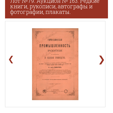
Лот №79. Аукцион № 163. Редкие
книги, рукописи, автографы и
фотографии, плакаты.
❯
❮