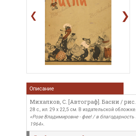
❯
❮
Описание
Михалков, С. [Автограф]. Басни / рис
28 c., ил. 29 х 22,5 см. В издательской обло
«Розе Владимировне - фее! / в благодарность
1964».