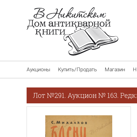
Аукционы
Купить/Продать
Магазин
Н
Лот №291. Аукцион № 163. Редк