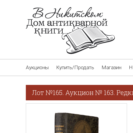
Аукционы
Купить/Продать
Магазин
Н
Лот №165. Аукцион № 163. Редк