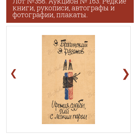
Лот №358. Аукцион № 163. Редкие
книги, рукописи, автографы и
фотографии, плакаты.
❯
❮