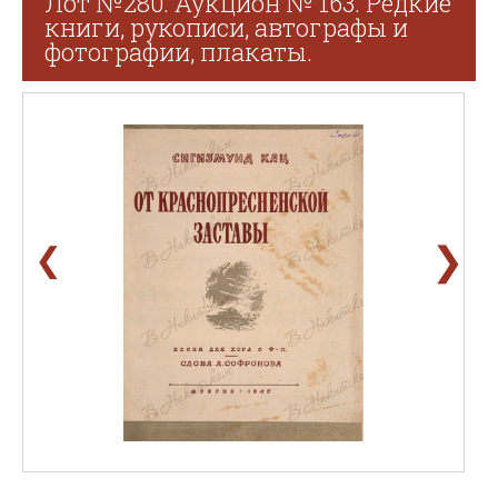
Лот №280. Аукцион № 163. Редкие
книги, рукописи, автографы и
фотографии, плакаты.
❯
❮