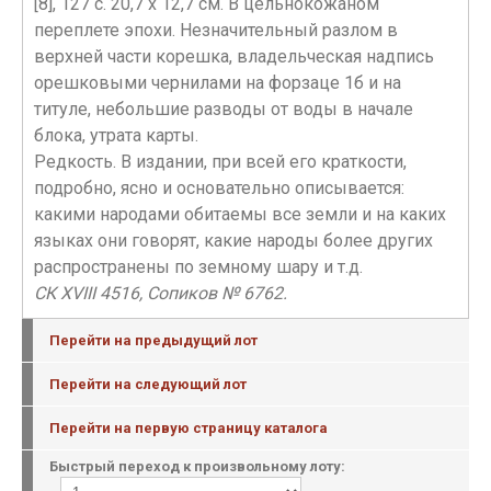
[8], 127 с. 20,7 х 12,7 см. В цельнокожаном
переплете эпохи. Незначительный разлом в
верхней части корешка, владельческая надпись
орешковыми чернилами на форзаце 1б и на
титуле, небольшие разводы от воды в начале
блока, утрата карты.
Редкость. В издании, при всей его краткости,
подробно, ясно и основательно описывается:
какими народами обитаемы все земли и на каких
языках они говорят, какие народы более других
распространены по земному шару и т.д.
СК XVIII 4516, Сопиков № 6762.
Перейти на предыдущий лот
Перейти на следующий лот
Перейти на первую страницу каталога
Быстрый переход к произвольному лоту: