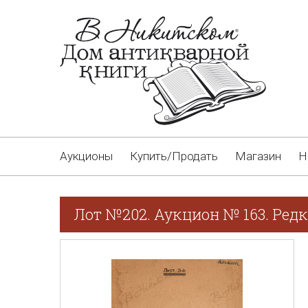
Аукционы
Купить/Продать
Магазин
Н
Лот №202. Аукцион № 163. Редк