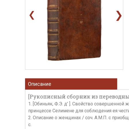
❯
❮
Описание
[Рукописный сборник из переводных
1. [Обиньяк, Ф.Э. д' ]. Свойство совершенн
принцессе Селимене для соблюдения ея чести 
2. Описание о женщинах / соч. А.М.П. с приоб
с.