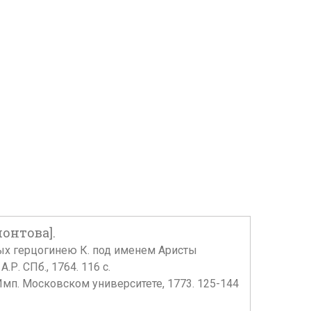
онтова].
ных герцогинею К. под именем Аристы
. СПб., 1764. 116 с.
 Имп. Московском университете, 1773. 125-144