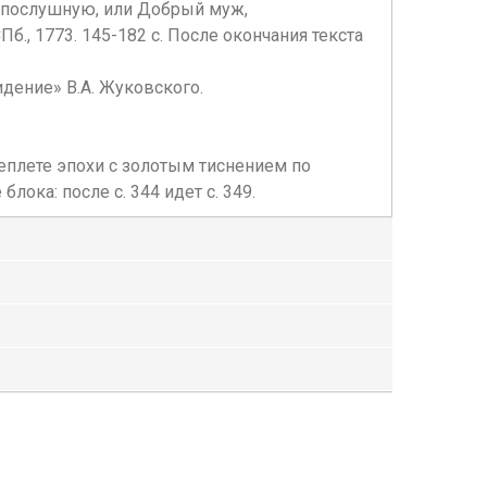
и послушную, или Добрый муж,
б., 1773. 145-182 с. После окончания текста
идение» В.А. Жуковского.
еплете эпохи с золотым тиснением по
ока: после с. 344 идет с. 349.