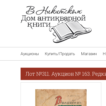
Аукционы
Купить/Продать
Магазин
Н
Лот №311. Аукцион № 163. Редк