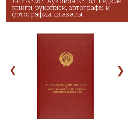
Лот №287. Аукцион № 163. Редкие
книги, рукописи, автографы и
фотографии, плакаты.
❯
❮