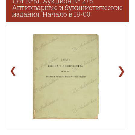
Лот №81. Аукцион № 276.
Антикварные и букинистические
издания. Начало в 18-00
❯
❮