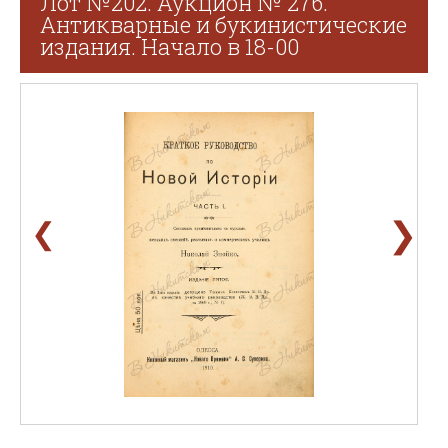
Лот №202. Аукцион № 276.
Антикварные и букинистические
издания. Начало в 18-00
❯
❮