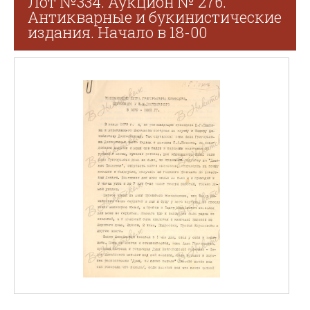
Лот №334. Аукцион № 276.
Антикварные и букинистические
издания. Начало в 18-00