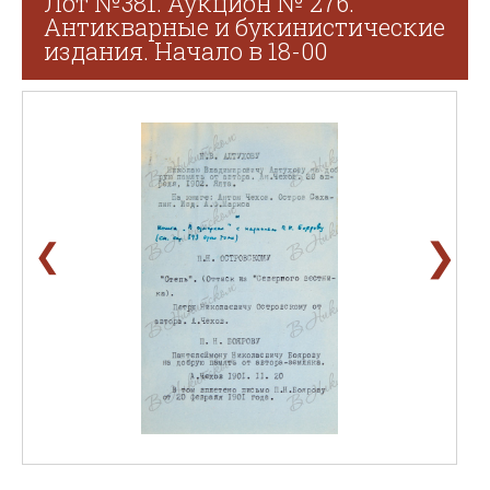
Лот №381. Аукцион № 276.
Антикварные и букинистические
издания. Начало в 18-00
❯
❮