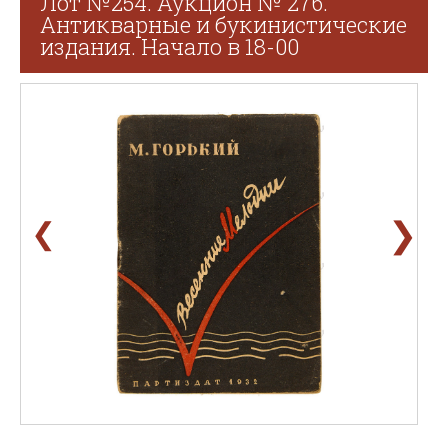
Лот №254. Аукцион № 276.
Антикварные и букинистические
издания. Начало в 18-00
❯
❮