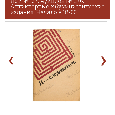
Лот №437. Аукцион № 276.
Антикварные и букинистические
издания. Начало в 18-00
❯
❮