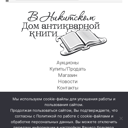
Аукционы
Купить/Продать
Магазин
Новости
Контакты
Московский Дом Ахматовой
Мы используем cookie-файлы для улучшения работы и
125009, г. Москва, Никитский пер., д. 4а, стр. 1
пользования сайтом.
Продолжая пользоваться сайтом, Вы подтверждаете, что
согласны с Политикой по работе с cookie-файлами и
обработке персональных данных. Вы можете отключить
передачу информации в настройках Вашего браузера.