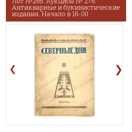
Лот №265. Аукцион № 276.
Антикварные и букинистические
издания. Начало в 18-00
❯
❮