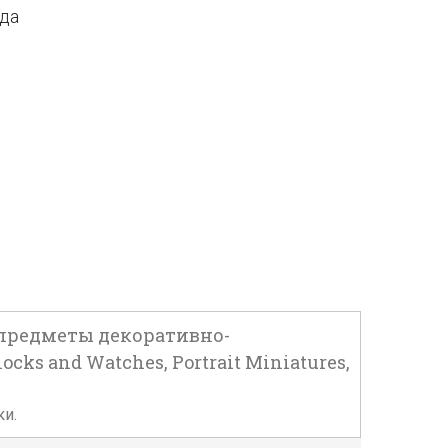
ода
 предметы декоративно-
ks and Watches, Portrait Miniatures,
ки.