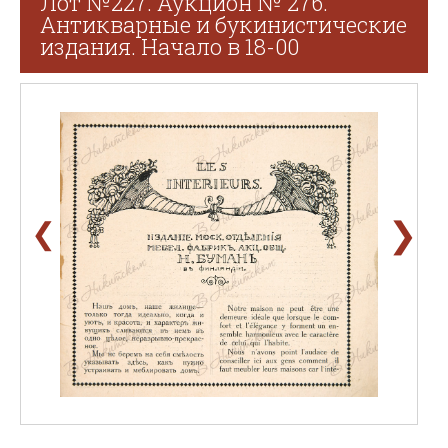
Лот №227. Аукцион № 276.
Антикварные и букинистические
издания. Начало в 18-00
❯
❮