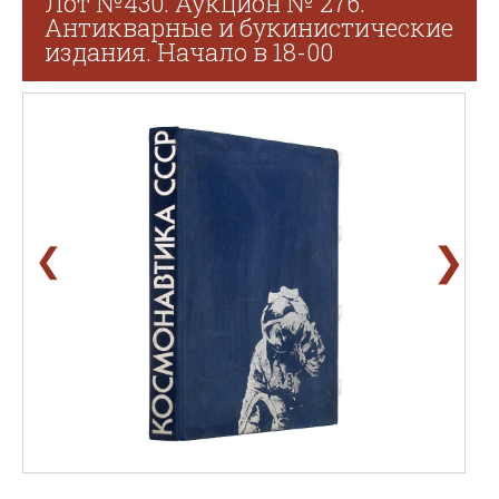
Лот №430. Аукцион № 276.
Антикварные и букинистические
издания. Начало в 18-00
❯
❮