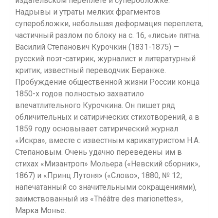
издательском переплете и суперобложке.
Надрывы и утраты мелких фрагментов
суперобложки, небольшая деформация переплета,
частичный разлом по блоку на с. 16, «лисьи» пятна.
Василий Степанович Курочкин (1831-1875) —
русский поэт-сатирик, журналист и литературный
критик, известный переводчик Беранже.
Пробуждение общественной жизни России конца
1850-х годов полностью захватило
впечатлительного Курочкина. Он пишет ряд
обличительных и сатирических стихотворений, а в
1859 году основывает сатирический журнал
«Искра», вместе с известным карикатуристом Н.А.
Степановым. Очень удачно переведены им в
стихах «Мизантроп» Мольера («Невский сборник»,
1867) и «Принц Лутоня» («Слово», 1880, № 12;
напечатанный со значительными сокращениями),
заимствованный из «Théâtre des marionettes»,
Марка Монье.