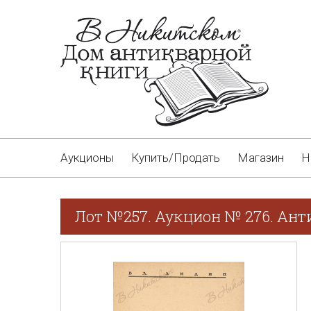
Аукционы
Купить/Продать
Магазин
Н
Лот №257. Аукцион № 276. Ант