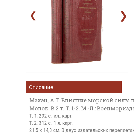
❯
❮
Описание
Мэхэн, А.Т. Влияние морской силы н
Молок. В 2 т. Т. 1-2. М.-Л.: Военморизда
Т. 1: 292 с., ил., карт.
Т. 2: 312 с., 1 л. карт.
21,5 х 14,3 см. В двух издательских перепле