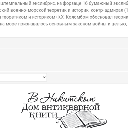
штемпельный экслибрис, на форзаце 1б бумажный экслибр
кий военно-морской теоретик и историк, контр-адмирал (19
теоретиком и историком Ф.Х. Коломбом обосновал теорию
ва на море признавалось основным законом войны и целью