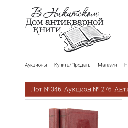
Аукционы
Купить/Продать
Магазин
Н
Лот №346. Аукцион № 276. Ант