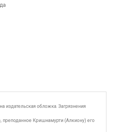
ода
анена издательская обложка. Загрязнения
, преподанное Кришнамурти (Алкиону) его