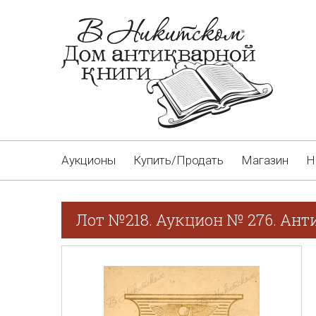
Аукционы
Купить/Продать
Магазин
Н
Лот №218. Аукцион № 276. Ант