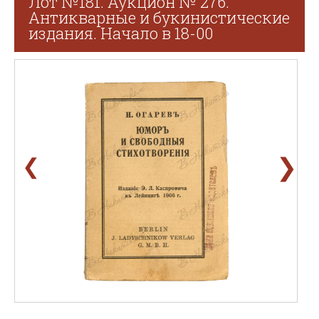
Лот №181. Аукцион № 276.
Антикварные и букинистические
издания. Начало в 18-00
❯
❮