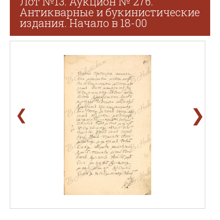
Лот №13. Аукцион № 276.
Антикварные и букинистические
издания. Начало в 18-00
❯
❮