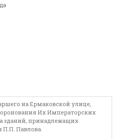
ода
аршего на Ермаковской улице,
в. Коронования Их Императорских
бома зданий, принадлежащих
П.П. Павлова.