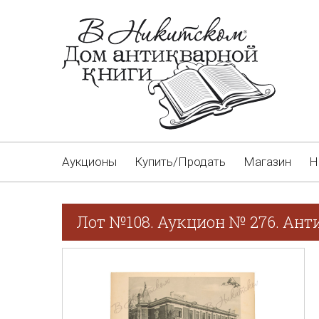
Аукционы
Купить/Продать
Магазин
Н
Лот №108. Аукцион № 276. Ант