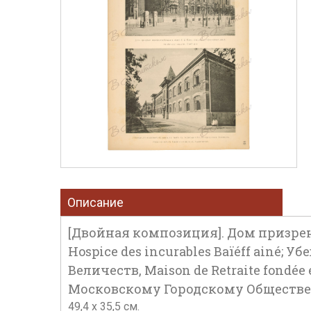
Описание
[Двойная композиция]. Дом призрен
Hospice des incurables Baïéff ainé
Величеств, Maison de Retraite fond
Московскому Городскому Общественн
49,4 х 35,5 см.