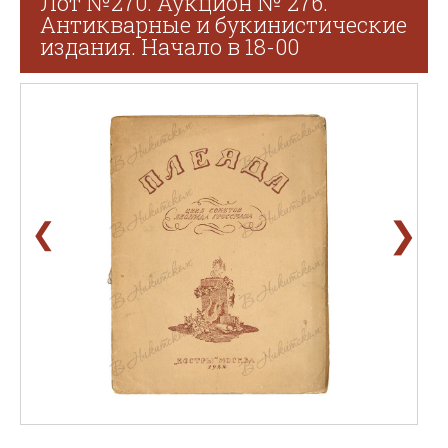
Лот №270. Аукцион № 276.
Антикварные и букинистические
издания. Начало в 18-00
❯
❮