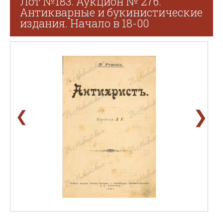
Лот №183. Аукцион № 276.
Антикварные и букинистические
издания. Начало в 18-00
❯
❮