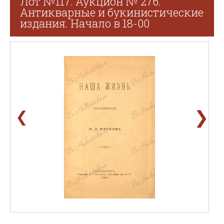
Лот №117. Аукцион № 276.
Антикварные и букинистические
издания. Начало в 18-00
❯
❮